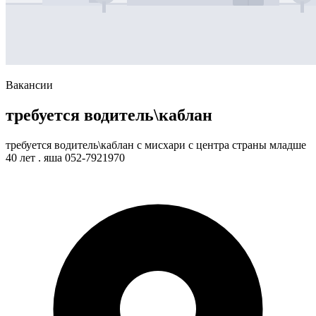
Вакансии
требуется водитель\каблан
требуется водитель\каблан с мисхари с центра страны младше
40 лет . яша 052-7921970