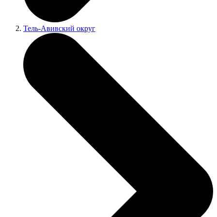
Тель-Авивский округ