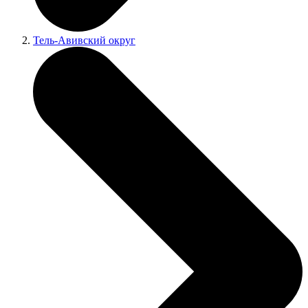
Тель-Авивский округ