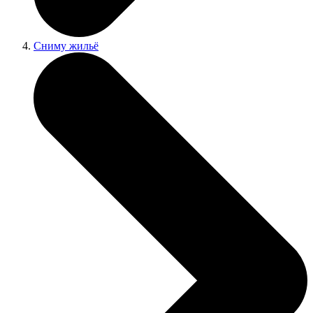
Сниму жильё