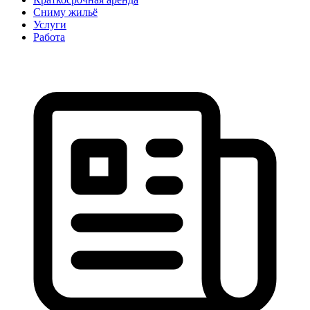
Сниму жильё
Услуги
Работа