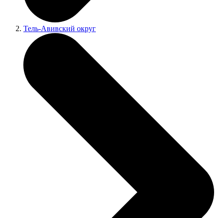
Тель-Авивский округ