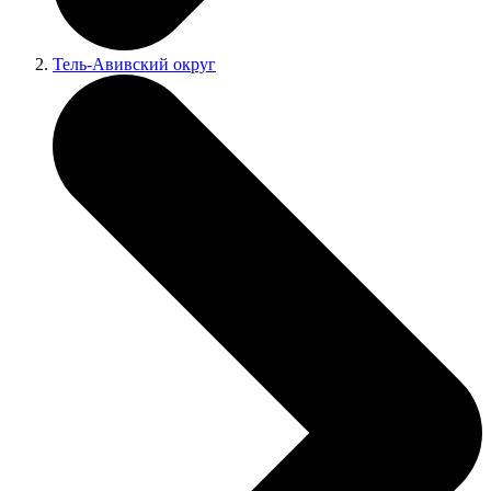
Тель-Авивский округ