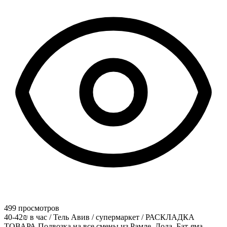
499 просмотров
40-42₪ в час / Тель Авив / супермаркет / РАСКЛАДКА
ТОВАРА Подвозка на все смены из Рамле, Лода, Бат-яма,