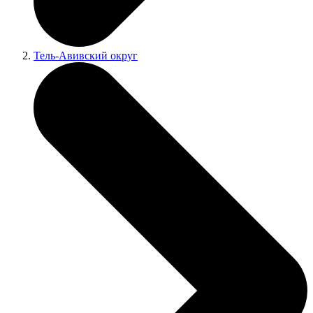
Тель-Авивский округ