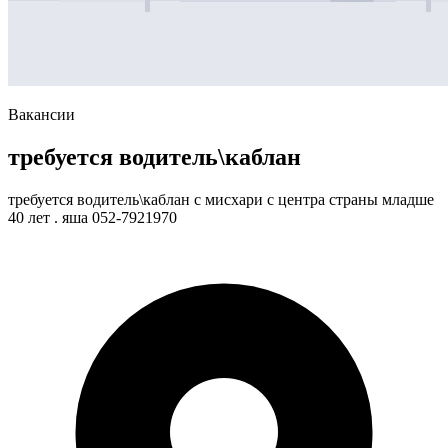
Вакансии
требуется водитель\каблан
требуется водитель\каблан с мисхари с центра страны младше
40 лет . яша 052-7921970