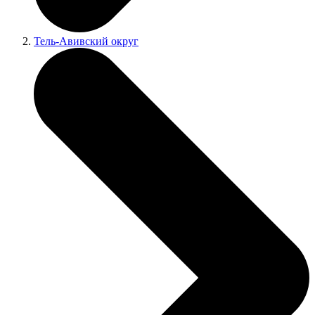
Тель-Авивский округ