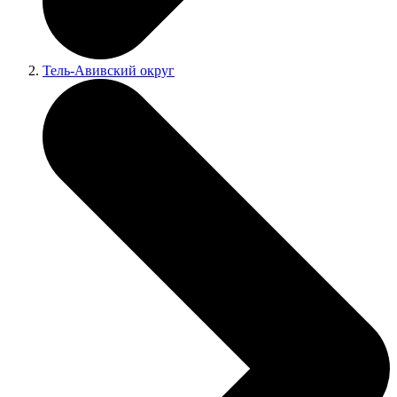
Тель-Авивский округ