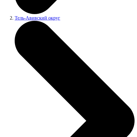
Тель-Авивский округ