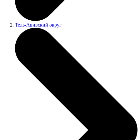
Тель-Авивский округ