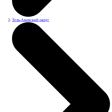
Тель-Авивский округ