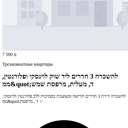
7 500 ₪
Трехкомнатные квартиры
להשכרה 3 חדרים ליד שוק לוינסקי ופלורנטין,
ממ&quot;ד, מעלית, מרפסת שמש
להשכרה דירת 3 חדרים חדישה ומעוצבת בסמיכות ללב פלורנטין ולוינסקי,
ממ&quot;ד , מרפסת ✨