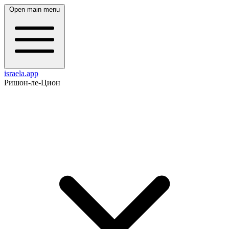
Open main menu
israela.app
Ришон-ле-Цион