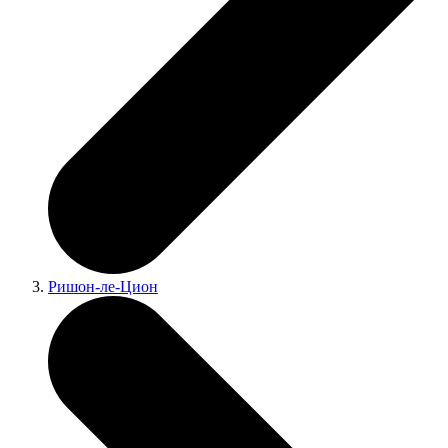
Ришон-ле-Цион