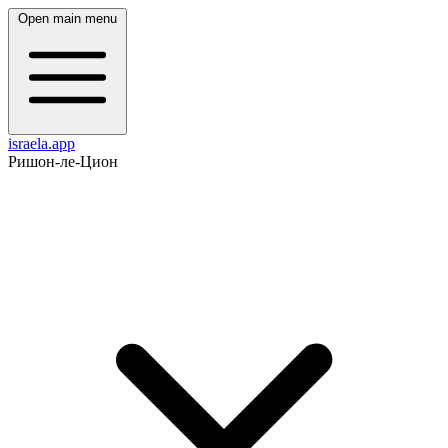
Open main menu
israela.app
Ришон-ле-Цион