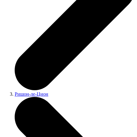
Ришон-ле-Цион