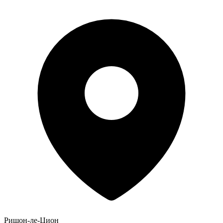
Ришон-ле-Цион