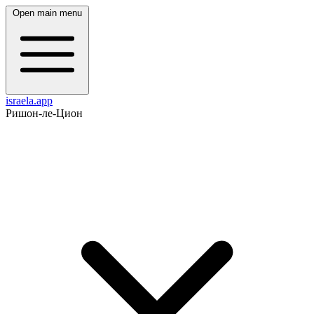
Open main menu
israela.app
Ришон-ле-Цион