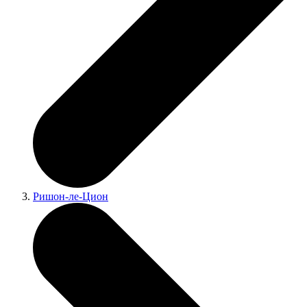
Ришон-ле-Цион