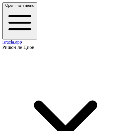
Open main menu
israela.app
Ришон-ле-Цион