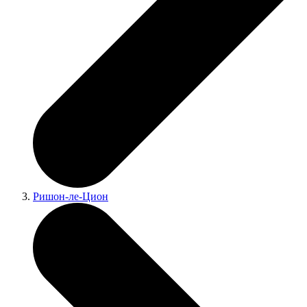
Ришон-ле-Цион