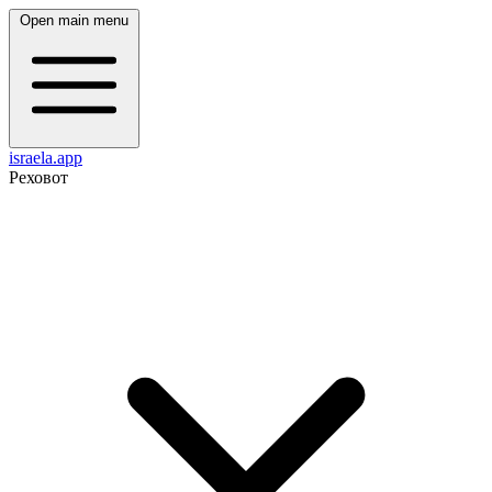
Open main menu
israela.app
Реховот