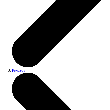
Реховот