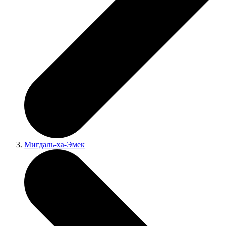
Мигдаль-ха-Эмек