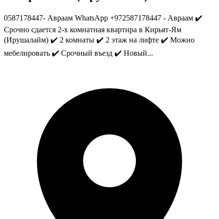
0587178447- Авраам WhatsApp +972587178447 - Авраам ✔️
Срочно сдается 2-х комнатная квартира в Кирьят-Ям
(Ирушалайм) ✔️ 2 комнаты ✔️ 2 этаж на лифте ✔️ Можно
мебелировать ✔️ Срочный въезд ✔️ Новый...