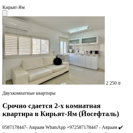
Кирьят-Ям
2 250 ₪
Двухкомнатные квартиры
Срочно сдается 2-х комнатная
квартира в Кирьят-Ям (Йосефталь)
0587178447- Авраам WhatsApp +972587178447 - Авраам ✔️