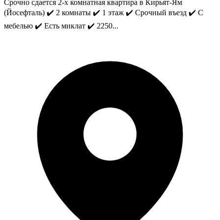
Срочно сдается 2-х комнатная квартира в Кирьят-Ям
(Йосефталь) ✔️ 2 комнаты ✔️ 1 этаж ✔️ Срочный въезд ✔️ С
мебелью ✔️ Есть миклат ✔️ 2250...