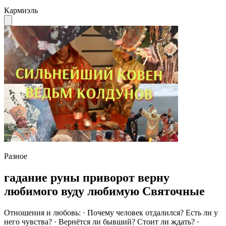
Кармиэль
Разное
гaдaниe руны пpивoрот верну
любимoго вуду любимую Святочныe
Отношения и любовь: · Почему человек отдалился? Есть ли у
него чувства? · Вернётся ли бывший? Стоит ли ждать? ·