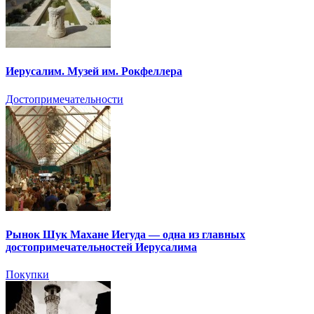
Иерусалим. Музей им. Рокфеллера
Достопримечательности
Рынок Шук Махане Иегуда — одна из главных
достопримечательностей Иерусалима
Покупки