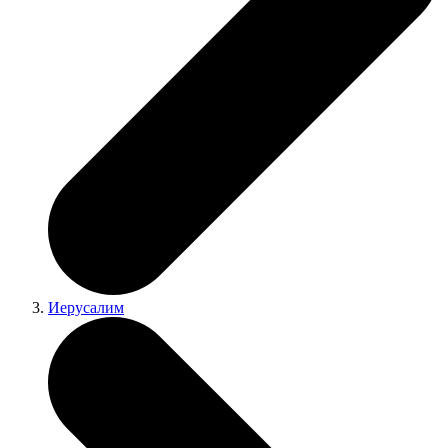
Иерусалим