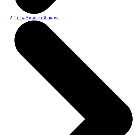
Тель-Авивский округ