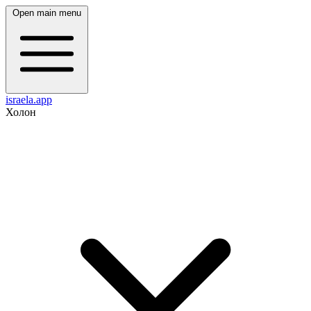
Open main menu
israela.app
Холон