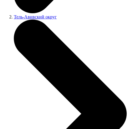
Тель-Авивский округ