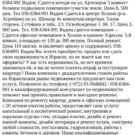
6384-991 Вадим. Сдается котедж на ул. Арлозоров 5 комнат+
большое подвальное помещение+участок земли. Цена 8, 500
шек. Тел 058-6384-991 Вадим Сдается в центре Холона (р-н.
Агробанк) на ул. Шинкар 4х комнатная квартира. Тихая
сторона. 2 стоянки в табо. 2/3. Освобождение 1. 06. 17. Цена 3,
900 шек. Тел. 058-6384-991 Вадим сдается помещение --
Сдается офисное помещение в Холоне в каньене Азриэли. 5-8
комнат, площадью от 120 до 380 метров. Полный ремонт.
Цена 110 шек\кв. м (включает арнону и содержание). 058-
6384991 Вадим Вы хотите приобрести, продать или сдать
свою недвижимость в Израиле, но не знаете как это
оформить? У вас есть недвижимость, но нет времени
заниматься ей, и вы не хотите платить штраф за пустующую
квартиру? Наша компания с двадцатилетним стажем работы
на Израильском рынке недвижимости предлагает вам свои
услуги. Позвоните по телефону (+972) 03-5048842 / 058-6384-
991 и квалифицированный консультант по недвижимости
поможет вам принять правильное и выгодное решение.
Компания по ремонту квартир, домов и офисных помещений
с 20 летним опытом работы, предоставляет свои услуги:
капитальный и косметический ремонт, внутренняя и
наружная отделка стен, укладка плитки, дизайн и ремонт
ванной комнаты, дизайн интерьера и ремонт кухни, электрика
любой сложности, инсталляция, гидроизоляция, работы с
камнем, бетоном и деревом. Наши квалифицированные