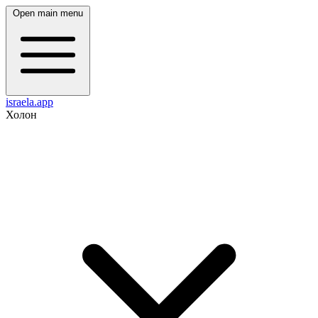
Open main menu
israela.app
Холон