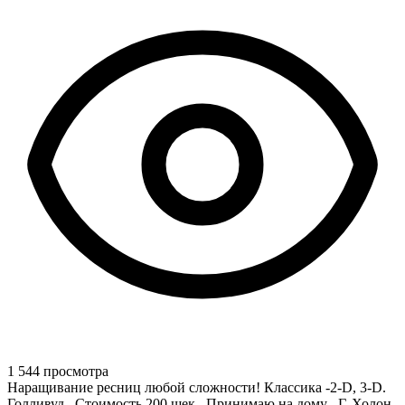
1 544 просмотра
Наращивание ресниц любой сложности! Классика -2-D, 3-D.
Голливуд . Стоимость 200 шек . Принимаю на дому . Г. Холон