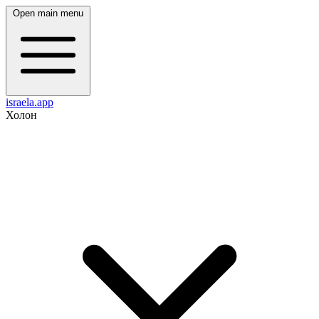
Open main menu
israela.app
Холон