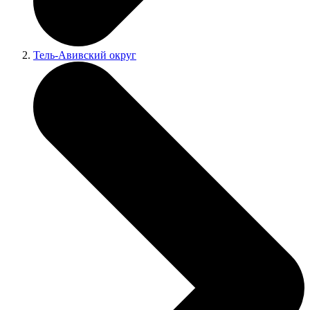
Тель-Авивский округ