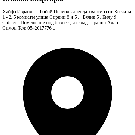
Хайфа Израиль . Любой Период - аренда квартира от Хозяина
1 - 2. 5 комнаты улица Сиркин 8 и 5 . , Бялик 5 , Билу 9 .
Саблет . Помещение под бизнес , и склад . . район Адар .
Симон Тел: 0542017776...