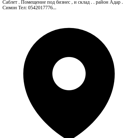
Саблет . Помещение под бизнес , и склад . . район Адар .
Симон Тел: 0542017776...