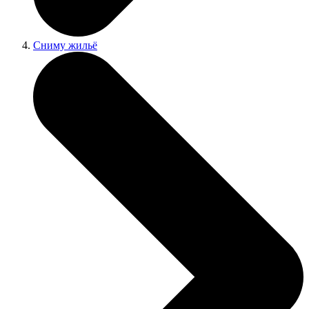
Сниму жильё