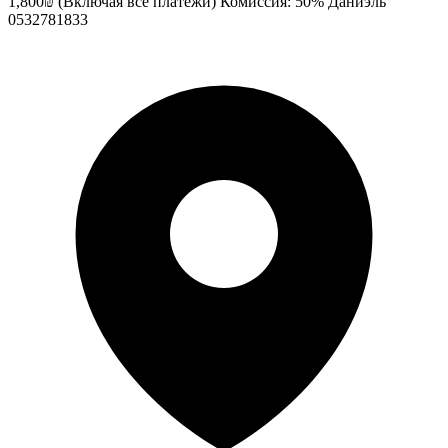
1,800₪ (Включая все платежи) Комиссия: 50% Даниэль
0532781833