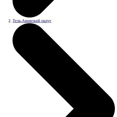
Тель-Авивский округ