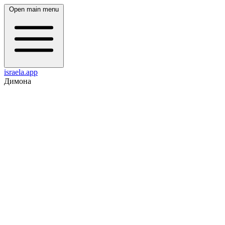
Open main menu
israela.app
Димона