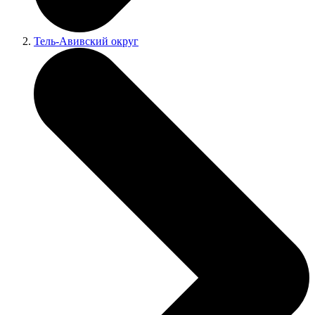
Тель-Авивский округ