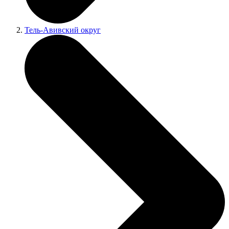
Тель-Авивский округ