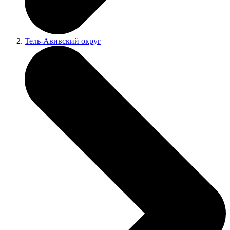
Тель-Авивский округ