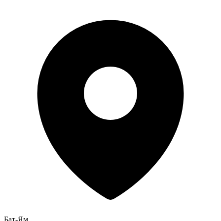
Бат-Ям