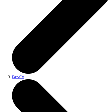
Бат-Ям