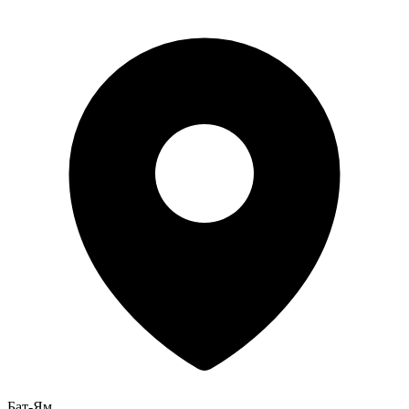
Бат-Ям