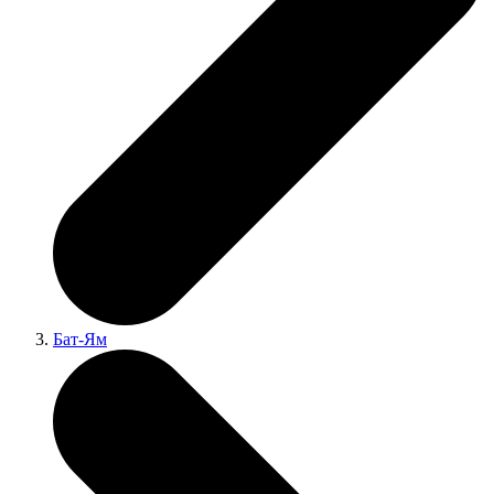
Бат-Ям