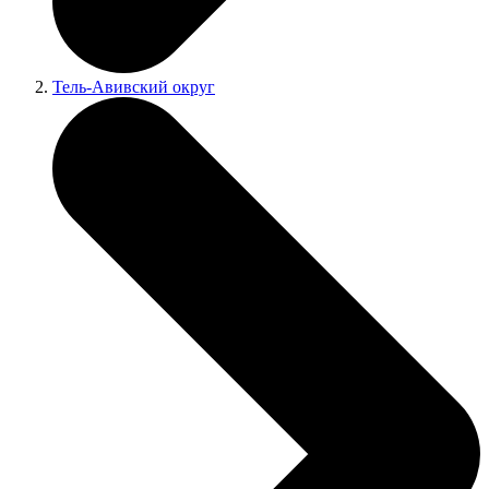
Тель-Авивский округ