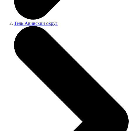
Тель-Авивский округ