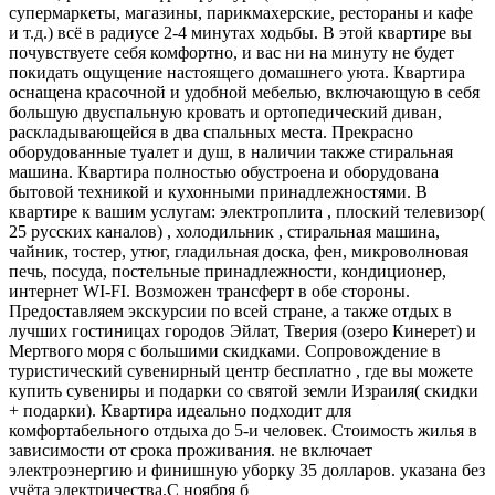
супермаркеты, магазины, парикмахерские, рестораны и кафе
и т.д.) всё в радиусе 2-4 минутах ходьбы. В этой квартире вы
почувствуете себя комфортно, и вас ни на минуту не будет
покидать ощущение настоящего домашнего уюта. Квартира
оснащена красочной и удобной мебелью, включающую в себя
большую двуспальную кровать и ортопедический диван,
раскладывающейся в два спальных места. Прекрасно
оборудованные туалет и душ, в наличии также стиральная
машина. Квартира полностью обустроена и оборудована
бытовой техникой и кухонными принадлежностями. В
квартире к вашим услугам: электроплита , плоский телевизор(
25 русских каналов) , холодильник , стиральная машина,
чайник, тостер, утюг, гладильная доска, фен, микроволновая
печь, посуда, постельные принадлежности, кондиционер,
интернет WI-FI. Возможен трансферт в обе стороны.
Предоставляем экскурсии по всей стране, а также отдых в
лучших гостиницах городов Эйлат, Тверия (озеро Кинерет) и
Мертвого моря с большими скидками. Сопровождение в
туристический сувенирный центр бесплатно , где вы можете
купить сувениры и подарки со святой земли Израиля( скидки
+ подарки). Квартира идеально подходит для
комфортабельного отдыха до 5-и человек. Стоимость жилья в
зависимости от срока проживания. не включает
электроэнергию и финишную уборку 35 долларов. указана без
учёта электричества.С ноября б