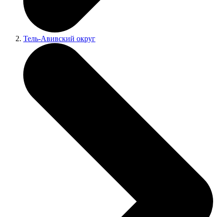
Тель-Авивский округ