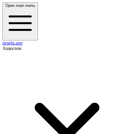
Open main menu
israela.app
Ашкелон