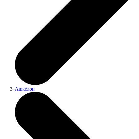
Ашкелон