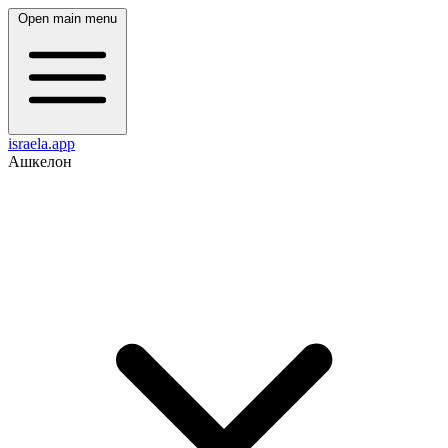
Open main menu
israela.app
Ашкелон