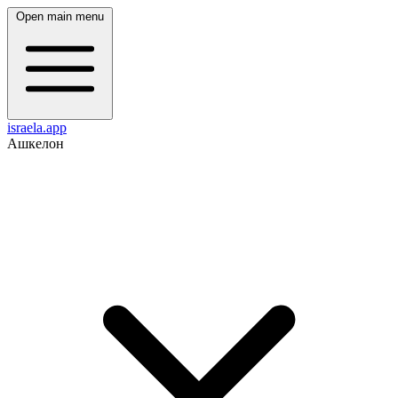
Open main menu
israela.app
Ашкелон