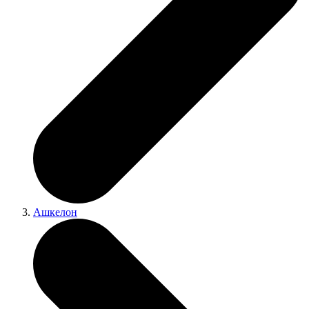
Ашкелон