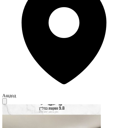
Ашдод