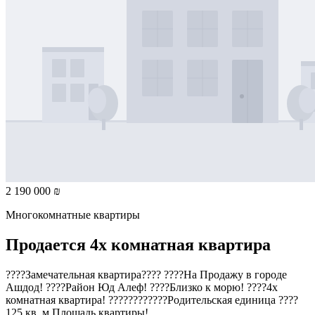
2 190 000 ₪
Многокомнатные квартиры
Продается 4х комнатная квартира
????Замечательная квартира???? ????На Продажу в городе
Ашдод! ????Район Юд Алеф! ????Близко к морю! ????4х
комнатная квартира! ????‍????‍????Родительская единица ????
125 кв. м Площадь квартиры!...