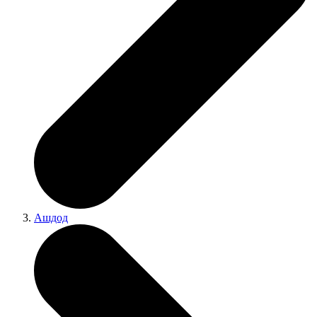
Ашдод