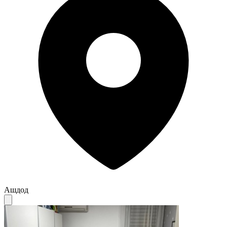
Ашдод