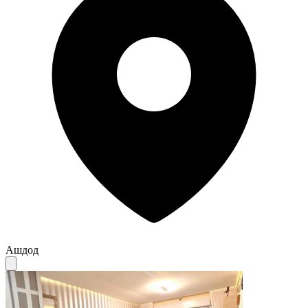
Ашдод