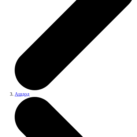
Ашдод