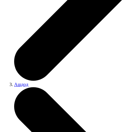
Ашдод