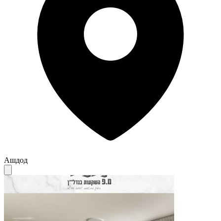
Ашдод