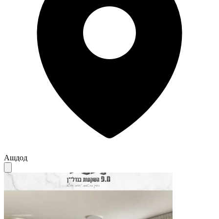
Ашдод