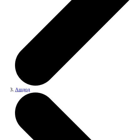
Ашдод