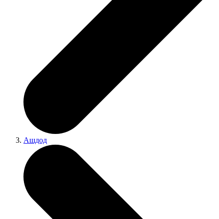
Ашдод