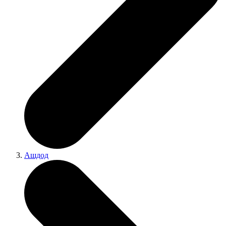
Ашдод