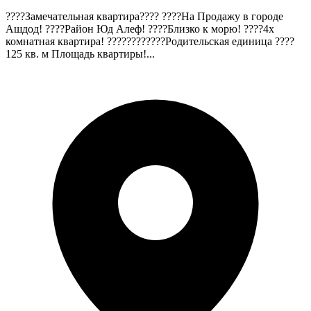
????Замечательная квартира???? ????На Продажу в городе
Ашдод! ????Район Юд Алеф! ????Близко к морю! ????4х
комнатная квартира! ????‍????‍????Родительская единица ????
125 кв. м Площадь квартиры!...